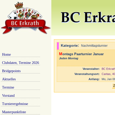
Kategorie:
Nachmittagsturnier
Montags Paarturnier Januar
Home
Jeden Montag
Clubdaten, Termine 2026
Veranstalter:
BC Erkrath
Bridgepoints
Veranstaltungsort:
Caritas, 4
Aktuelles
Anfang:
Mo, Jan 0
Termine
Vorstand
Turnierergebnisse
Masterpunktliste