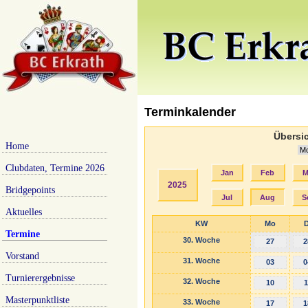
Terminkalender
Übersic
Home
Clubdaten, Termine 2026
Jan
Feb
M
2025
Bridgepoints
Jul
Aug
S
Aktuelles
KW
Mo
D
Termine
30. Woche
27
2
Vorstand
31. Woche
03
0
Turnierergebnisse
32. Woche
10
1
Masterpunktliste
33. Woche
17
1