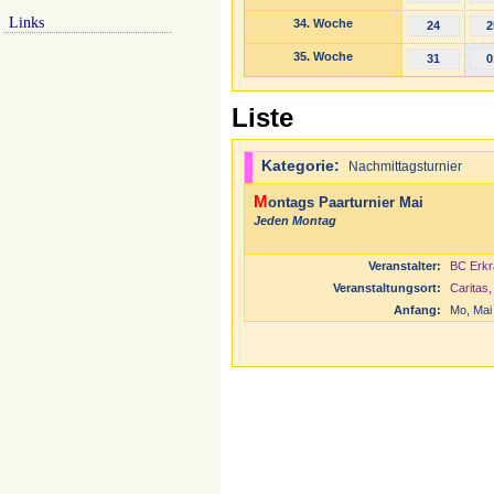
Links
34. Woche
24
2
35. Woche
31
0
Liste
Kategorie:
Nachmittagsturnier
Montags Paarturnier Mai
Jeden Montag
Veranstalter:
BC Erkr
Veranstaltungsort:
Caritas
Anfang:
Mo, Mai