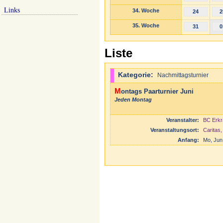
Links
34. Woche
24
2
35. Woche
31
0
Liste
Kategorie:
Nachmittagsturnier
Montags Paarturnier Juni
Jeden Montag
Veranstalter:
BC Erkr
Veranstaltungsort:
Caritas
Anfang:
Mo, Jun