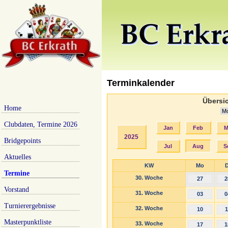
Terminkalender
Übersic
Home
Clubdaten, Termine 2026
Jan
Feb
M
2025
Bridgepoints
Jul
Aug
S
Aktuelles
KW
Mo
D
Termine
30. Woche
27
2
Vorstand
31. Woche
03
0
Turnierergebnisse
32. Woche
10
1
Masterpunktliste
33. Woche
17
1