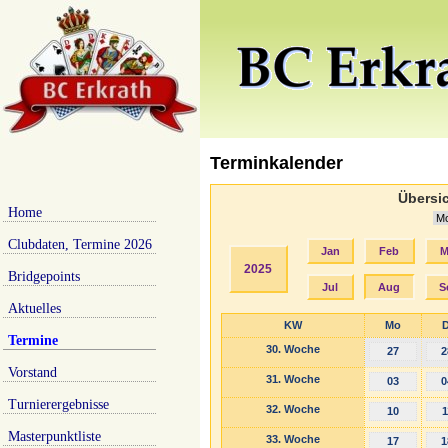
Terminkalender
Übersic
Home
Clubdaten, Termine 2026
Jan
Feb
M
2025
Bridgepoints
Jul
Aug
S
Aktuelles
KW
Mo
D
Termine
30. Woche
27
2
Vorstand
31. Woche
03
0
Turnierergebnisse
32. Woche
10
1
Masterpunktliste
33. Woche
17
1