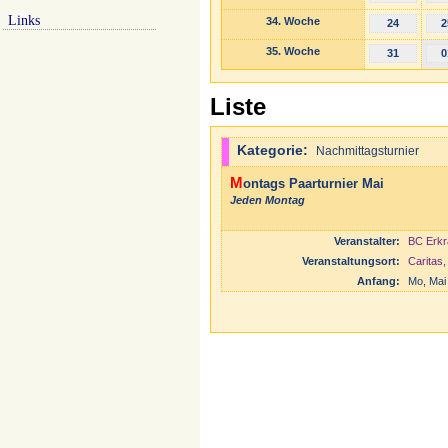
Links
34. Woche
24
2
35. Woche
31
0
Liste
Kategorie:
Nachmittagsturnier
Montags Paarturnier Mai
Jeden Montag
Veranstalter:
BC Erkr
Veranstaltungsort:
Caritas
Anfang:
Mo, Mai