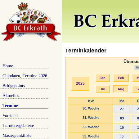
Terminkalender
Übersic
Home
Clubdaten, Termine 2026
Jan
Feb
M
2025
Bridgepoints
Jul
Aug
S
Aktuelles
KW
Mo
D
Termine
30. Woche
27
2
Vorstand
31. Woche
03
0
Turnierergebnisse
32. Woche
10
1
Masterpunktliste
33. Woche
17
1