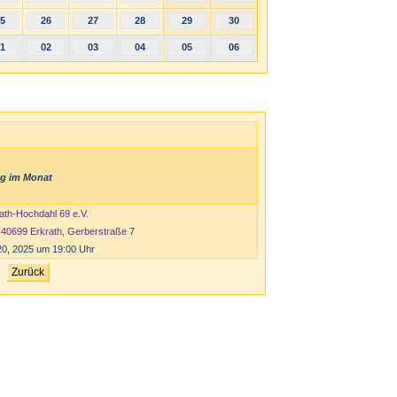
5
26
27
28
29
30
1
02
03
04
05
06
ag im Monat
ath-Hochdahl 69 e.V.
, 40699 Erkrath, Gerberstraße 7
 20, 2025 um 19:00 Uhr